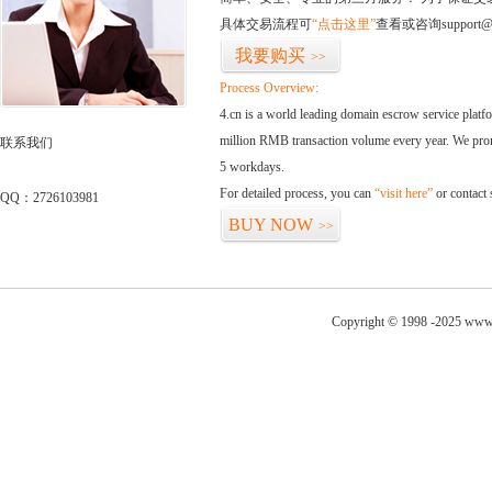
具体交易流程可
“点击这里”
查看或咨询support@
我要购买
>>
Process Overview:
4.cn is a world leading domain escrow service plat
million RMB transaction volume every year. We promi
联系我们
5 workdays.
For detailed process, you can
“visit here”
or contact
QQ：2726103981
BUY NOW
>>
Copyright © 1998 -2025 www.