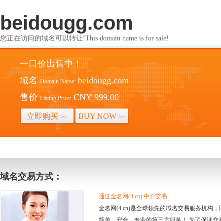
beidougg.com
您正在访问的域名可以转让!This domain name is for sale!
一口价出售中！
域名
beidougg.com
Domain Name:
售价
CNY 999.00
Listing Price:
立即购买
BUY NOW
>>
>>
域名交易方式：
通过金名网(4.cn) 中介交易
金名网(4.cn)是全球领先的域名交易服务机
简单、安全、专业的第三方服务！ 为了保证交